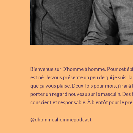
Bienvenue sur D’homme à homme. Pour cet épis
est né. Je vous présente un peu de qui je suis, 
que ça vous plaise. Deux fois pour mois, j’irai 
porter un regard nouveau sur le masculin. Des 
conscient et responsable. À bientôt pour le pr
@dhommeahommepodcast