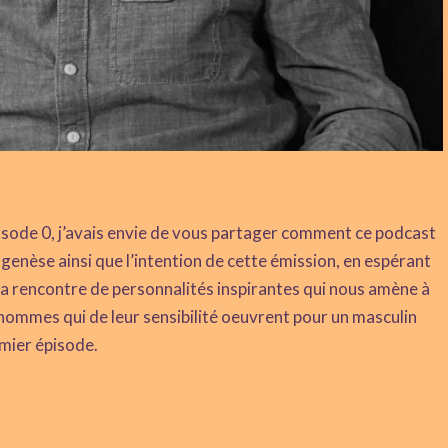
ode 0, j’avais envie de vous partager comment ce podcast
la genèse ainsi que l’intention de cette émission, en espérant
à la rencontre de personnalités inspirantes qui nous amène à
hommes qui de leur sensibilité oeuvrent pour un masculin
emier épisode.