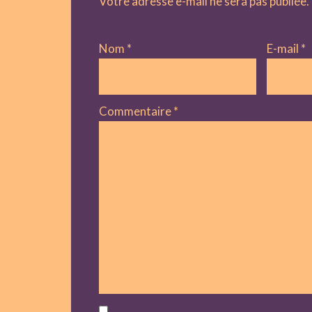
Votre adresse e-mail ne sera pas publiée.
Nom
*
E-mail
*
Commentaire
*