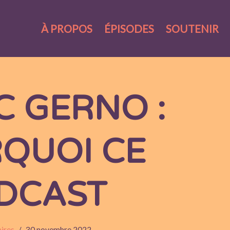
À PROPOS
ÉPISODES
SOUTENIR
C GERNO :
QUOI CE
DCAST
ires
30 novembre 2022