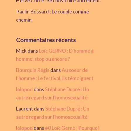
Hervé Corre : Se construire autrement
Paulin Bossard : Le couple comme
chemin
Commentaires récents
Mick
dans
Loïc GERNO : D’homme à
homme, stop ou encore ?
Bourquin Régis
dans
Au coeur de
l’homme : Le festival, ils témoignent
lolopod
dans
Stéphane Dupré : Un
autre regard sur l’homosexualité
Laurent
dans
Stéphane Dupré : Un
autre regard sur l’homosexualité
lolopod
dans
#0 Loïc Gerno : Pourquoi