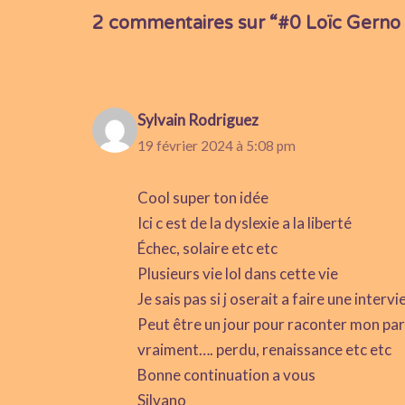
2 commentaires sur “#0 Loïc Gerno 
Sylvain Rodriguez
19 février 2024 à 5:08 pm
Cool super ton idée
Ici c est de la dyslexie a la liberté
Échec, solaire etc etc
Plusieurs vie lol dans cette vie
Je sais pas si j oserait a faire une interv
Peut être un jour pour raconter mon par
vraiment…. perdu, renaissance etc etc
Bonne continuation a vous
Silvano