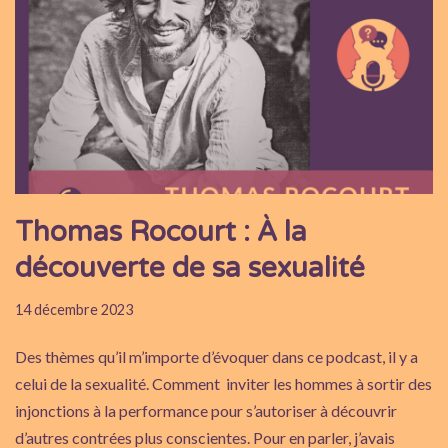
Thomas Rocourt : À la
découverte de sa sexualité
14 décembre 2023
Des thèmes qu’il m’importe d’évoquer dans ce podcast, il y a
celui de la sexualité. Comment inviter les hommes à sortir des
injonctions à la performance pour s’autoriser à découvrir
d’autres contrées plus conscientes. Pour en parler, j’avais